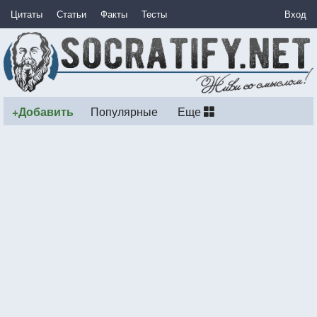
Цитаты
Статьи
Факты
Тесты
Вход
+Добавить
Популярные
Еще