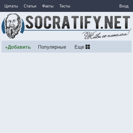
Цитаты
Статьи
Факты
Тесты
Вход
+Добавить
Популярные
Еще