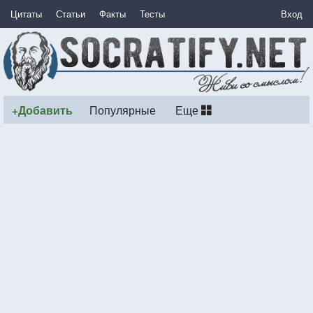
Цитаты
Статьи
Факты
Тесты
Вход
+Добавить
Популярные
Еще