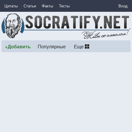
Цитаты
Статьи
Факты
Тесты
Вход
+Добавить
Популярные
Еще