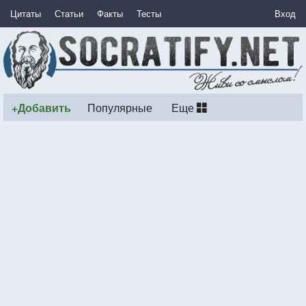
Цитаты
Статьи
Факты
Тесты
Вход
+Добавить
Популярные
Еще