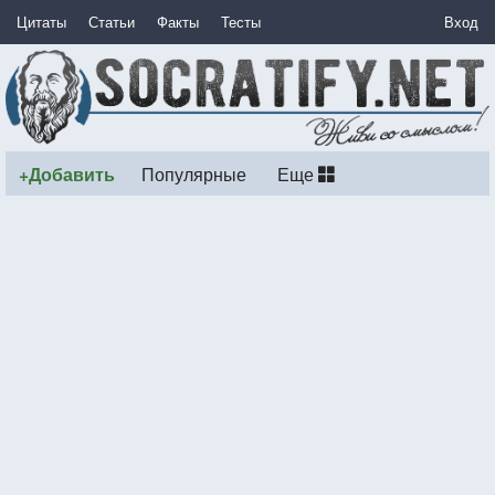
Цитаты
Статьи
Факты
Тесты
Вход
+Добавить
Популярные
Еще