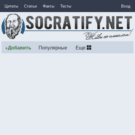
Цитаты
Статьи
Факты
Тесты
Вход
+Добавить
Популярные
Еще