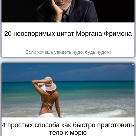
20 неоспоримых цитат Моргана Фримена
Если хочешь увидеть чудо, будь чудом!
4 простых способа как быстро приготовить
тело к морю