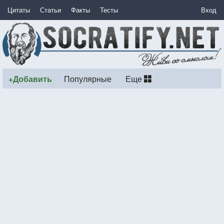
Цитаты
Статьи
Факты
Тесты
Вход
+Добавить
Популярные
Еще