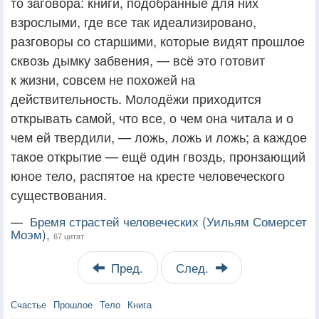
то заговора: книги, подобранные для них
взрослыми, где все так идеализировано,
разговоры со старшими, которые видят прошлое
сквозь дымку забвения, — всё это готовит
к жизни, совсем не похожей на
действительность. Молодёжи приходится
открывать самой, что все, о чем она читала и о
чем ей твердили, — ложь, ложь и ложь; а каждое
такое открытие — ещё один гвоздь, пронзающий
юное тело, распятое на кресте человеческого
существования.
—
Бремя страстей человеческих (Уильям Сомерсет
Моэм),
67 цитат
Пред.
След.
Счастье
Прошлое
Тело
Книга