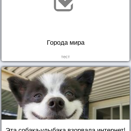
Города мира
тест
Эта собака-улыбака взорвала интернет!