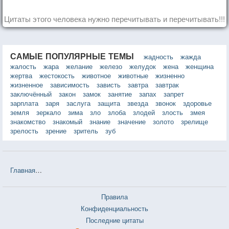
Цитаты этого человека нужно перечитывать и перечитывать!!!
САМЫЕ ПОПУЛЯРНЫЕ ТЕМЫ
жадность
жажда
жалость
жара
желание
железо
желудок
жена
женщина
жертва
жестокость
животное
животные
жизненно
жизненное
зависимость
зависть
завтра
завтрак
заключённый
закон
замок
занятие
запах
запрет
зарплата
заря
заслуга
защита
звезда
звонок
здоровье
земля
зеркало
зима
зло
злоба
злодей
злость
змея
знакомство
знакомый
знание
значение
золото
зрелище
зрелость
зрение
зритель
зуб
Главная
❤❤❤ Бремя страстей человеческих (Уильям Сомерсет Мо
Правила
Конфиденциальность
Последние цитаты