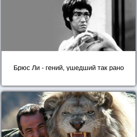
Брюс Ли - гений, ушедший так рано