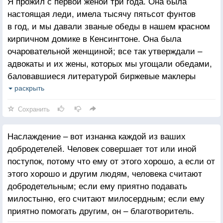
Я прожил с первой женой три года. Она была
настоящая леди, имела тысячу пятьсот фунтов
в год, и мы давали званые обеды в нашем красном
кирпичном домике в Кенсингтоне. Она была
очаровательной женщиной; все так утверждали –
адвокаты и их жены, которых мы угощали обедами,
баловавшиеся литературой биржевые маклеры
и подававшие надежды юные политики; ох, какая
раскрыть
это была очаровательная женщина! Она заставляла
Сохранить
меня ходить в церковь во фраке и в цилиндре,
водила на концерты классической музыки, особенно
Наслаждение – вот изнанка каждой из ваших
же она любила воскресные лекции. Каждое утро она
добродетелей. Человек совершает тот или иной
садилась завтракать ровно в восемь тридцать,
поступок, потому что ему от этого хорошо, а если от
а если я опаздывал, мне подавали завтрак
этого хорошо и другим людям, человека считают
холодным; она читала те книги, которые полагается
добродетельным; если ему приятно подавать
читать, восхищалась теми картинами, которыми
милостыню, его считают милосердным; если ему
полагается восхищаться, обожала ту музыку,
приятно помогать другим, он – благотворитель.
которую полагается обожать. Боже мой, как надоела