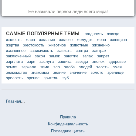
Ее называли первой леди всего мира!
САМЫЕ ПОПУЛЯРНЫЕ ТЕМЫ
жадность
жажда
жалость
жара
желание
железо
желудок
жена
женщина
жертва
жестокость
животное
животные
жизненно
жизненное
зависимость
зависть
завтра
завтрак
заключённый
закон
замок
занятие
запах
запрет
зарплата
заря
заслуга
защита
звезда
звонок
здоровье
земля
зеркало
зима
зло
злоба
злодей
злость
змея
знакомство
знакомый
знание
значение
золото
зрелище
зрелость
зрение
зритель
зуб
Главная
❤❤❤ Бремя страстей человеческих (Уильям Сомерсет Мо
Правила
Конфиденциальность
Последние цитаты