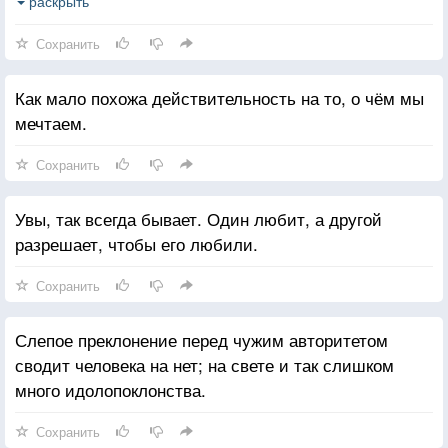
обманывать ваши надежды, и вы начнете относится
раскрыть
к ним куда милосерднее.
Сохранить
Как мало похожа действительность на то, о чём мы
мечтаем.
Сохранить
Увы, так всегда бывает. Один любит, а другой
разрешает, чтобы его любили.
Сохранить
Слепое преклонение перед чужим авторитетом
сводит человека на нет; на свете и так слишком
много идолопоклонства.
Сохранить