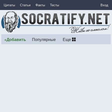
Цитаты
Статьи
Факты
Тесты
Вход
+Добавить
Популярные
Еще