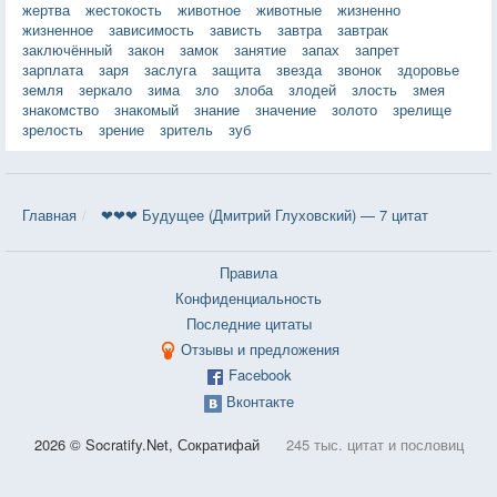
жертва
жестокость
животное
животные
жизненно
жизненное
зависимость
зависть
завтра
завтрак
заключённый
закон
замок
занятие
запах
запрет
зарплата
заря
заслуга
защита
звезда
звонок
здоровье
земля
зеркало
зима
зло
злоба
злодей
злость
змея
знакомство
знакомый
знание
значение
золото
зрелище
зрелость
зрение
зритель
зуб
Главная
❤❤❤ Будущее (Дмитрий Глуховский) — 7 цитат
Правила
Конфиденциальность
Последние цитаты
Отзывы и предложения
Facebook
Вконтакте
2026 © Socratify.Net, Сократифай
245 тыс. цитат и пословиц