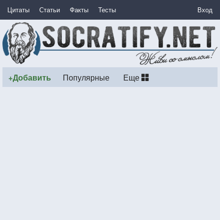
Цитаты
Статьи
Факты
Тесты
Вход
+Добавить
Популярные
Еще