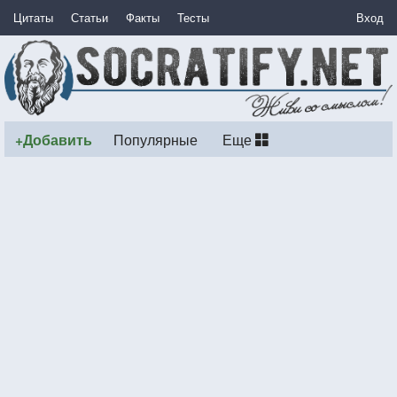
Цитаты
Статьи
Факты
Тесты
Вход
+Добавить
Популярные
Еще