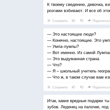
К твоему сведению, девочка, вз
розгами взбивают. И все об это
Сохранить
Поделитьс
— Это настоящие люди?
— Конечно, настоящие. Это ум
— Умпа-лумпы?
— Вот именно. Из самой Лумпа
— Это выдуманная страна.
— Что?
— Я – школьный учитель геогра
— Что ж, в таком случае вам изв
Сохранить
Поделитьс
Итак, какие вредные подарки т
зубов. Леденец на палочке, под