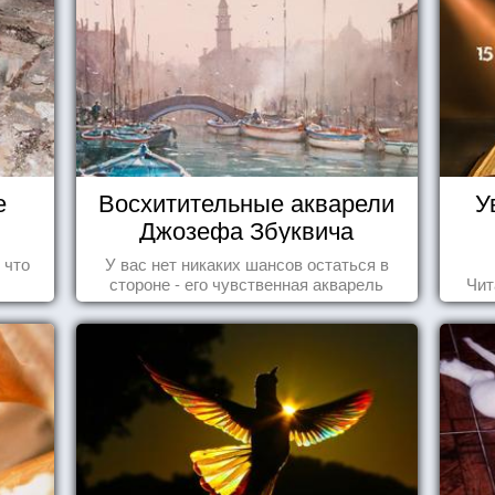
е
Восхитительные акварели
У
Джозефа Збуквича
 что
У вас нет никаких шансов остаться в
стороне - его чувственная акварель
Чит
покорила жителей всего мира.