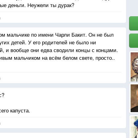
ые деньги. Неужели ты дурак?
я
ом мальчике по имени Чарли Бакит. Он не был
гих детей. У его родителей не было ни
ей, и вообще они едва сводили концы с концами.
вым мальчиком на всём белом свете, просто..
я
с?
его капуста.
я