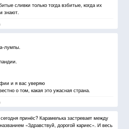
битые сливки только тогда взбитые, когда их
м знают.
я
па-лумпы.
ландии.
фии и я вас уверяю
естно о том, какая это ужасная страна.
я
ы сегодня принёс? Карамелька застревает между
 названием «Здравствуй, дорогой кариес». И весь