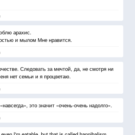
я
юблю арахис.
ростью и мылом Мне нравится.
я
честве. Следовать за мечтой, да, не смотря ни
меня нет семьи и я процветаю.
я
 «навсегда», это значит «очень-очень надолго».
я
 even I'm eatable, but that is called hannibalism,