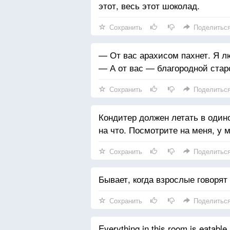
этот, весь этот шоколад.
Сохранить
Поделитьс
— От вас арахисом пахнет. Я л
— А от вас — благородной ста
Сохранить
Поделитьс
Кондитер должен летать в одино
на что. Посмотрите на меня, у 
Сохранить
Поделитьс
Бывает, когда взрослые говорят
Сохранить
Поделитьс
Everything in this room is eatable,