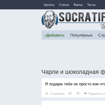
Цитаты
Статьи
Факты
Тесты
+Добавить
Популярные
Слу
Чарли и шоколадная 
Я подарю тебе не просто кое-что
Сохранить
Поделитьс