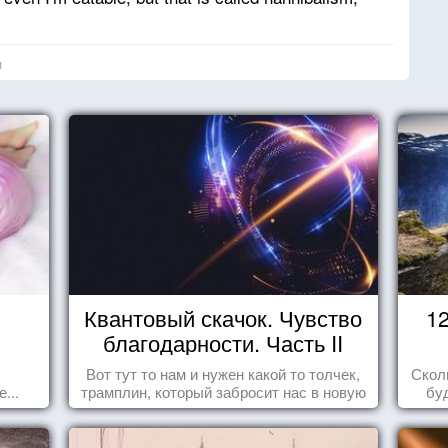
я
Квантовый скачок. Чувство
1
благодарности. Часть II
Вот тут то нам и нужен какой то толчек,
Скол
...
трамплин, который забросит нас в новую
бу
реальность. БЛАГОДАРНОСТЬ.
пере