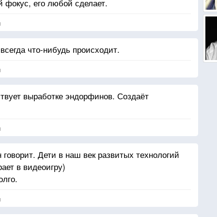
 фокус, его любой сделает.
я
 всегда что-нибудь происходит.
я
ствует выработке эндорфинов. Создаёт
я
 говорит. Дети в наш век развитых технологий
ает в видеоигру)
олго.
я