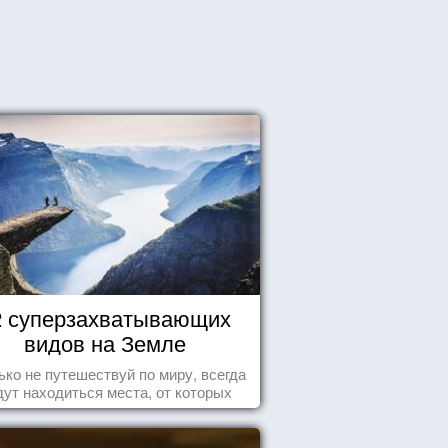
2 суперзахватывающих
видов на Земле
ько не путешествуй по миру, всегда
дут находиться места, от которых
хватывает дух и кружится голова...