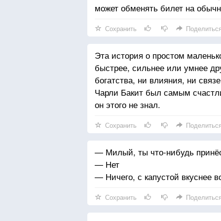
может обменять билет на обычн
Сохранить
Поделитьс
Эта история о простом маленьк
быстрее, сильнее или умнее дру
богатства, ни влияния, ни связ
Чарли Бакит был самым счастли
он этого не знал.
Сохранить
Поделитьс
— Милый, ты что-нибудь принё
— Нет
— Ничего, с капустой вкуснее вс
Сохранить
Поделитьс