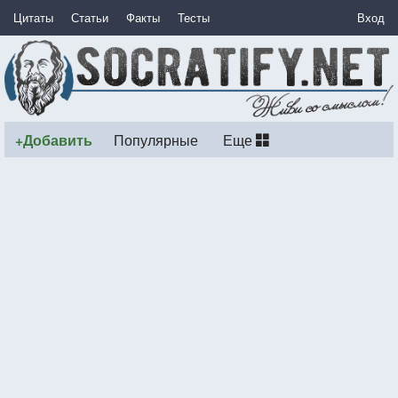
Цитаты
Статьи
Факты
Тесты
Вход
+Добавить
Популярные
Еще