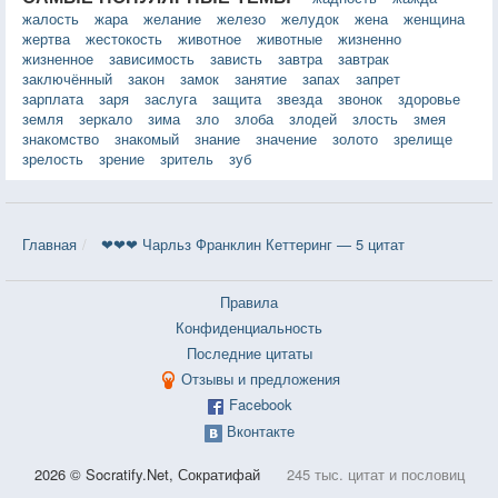
жалость
жара
желание
железо
желудок
жена
женщина
жертва
жестокость
животное
животные
жизненно
жизненное
зависимость
зависть
завтра
завтрак
заключённый
закон
замок
занятие
запах
запрет
зарплата
заря
заслуга
защита
звезда
звонок
здоровье
земля
зеркало
зима
зло
злоба
злодей
злость
змея
знакомство
знакомый
знание
значение
золото
зрелище
зрелость
зрение
зритель
зуб
Главная
❤❤❤ Чарльз Франклин Кеттеринг — 5 цитат
Правила
Конфиденциальность
Последние цитаты
Отзывы и предложения
Facebook
Вконтакте
2026 © Socratify.Net, Сократифай
245 тыс. цитат и пословиц