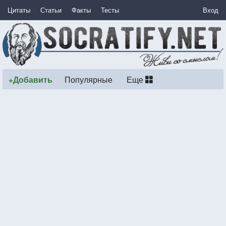
Цитаты
Статьи
Факты
Тесты
Вход
+Добавить
Популярные
Еще