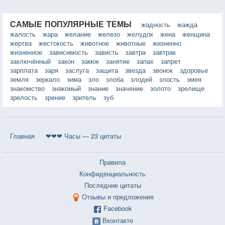
САМЫЕ ПОПУЛЯРНЫЕ ТЕМЫ
жадность
жажда
жалость
жара
желание
железо
желудок
жена
женщина
жертва
жестокость
животное
животные
жизненно
жизненное
зависимость
зависть
завтра
завтрак
заключённый
закон
замок
занятие
запах
запрет
зарплата
заря
заслуга
защита
звезда
звонок
здоровье
земля
зеркало
зима
зло
злоба
злодей
злость
змея
знакомство
знакомый
знание
значение
золото
зрелище
зрелость
зрение
зритель
зуб
Главная
❤❤❤ Часы — 23 цитаты
Правила
Конфиденциальность
Последние цитаты
Отзывы и предложения
Facebook
Вконтакте