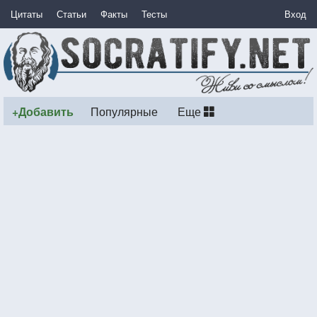
Цитаты
Статьи
Факты
Тесты
Вход
+Добавить
Популярные
Еще