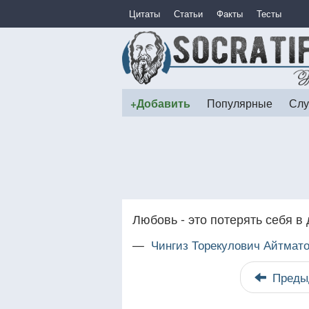
Цитаты
Статьи
Факты
Тесты
+Добавить
Популярные
Слу
Любовь - это потерять себя в
—
Чингиз Торекулович Айтмат
Преды