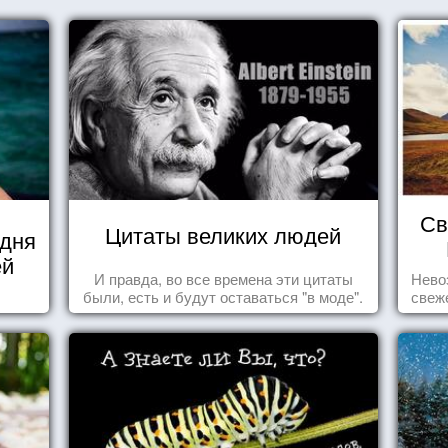
Св
Цитаты великих людей
 дня
ей
И правда, во все времена эти цитаты
Нево
были, есть и будут оставаться "в моде".
свеж