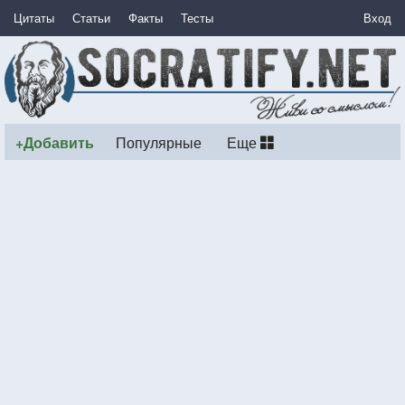
Цитаты
Статьи
Факты
Тесты
Вход
+Добавить
Популярные
Еще