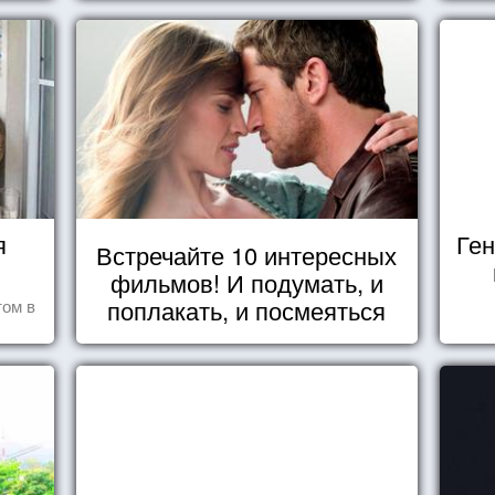
я
Ген
Встречайте 10 интересных
фильмов! И подумать, и
поплакать, и посмеяться
том в