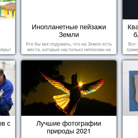
Инопланетные пейзажи
Ква
Земли
б
Кто бы мог подумать, что на Земле есть
Вот 
евры!
места, которые настолько непохожи на
трамп
привычные для человечества пейзажи,
что кажутся и вовсе инопланетными!
ов с
Лучшие фотографии
природы 2021