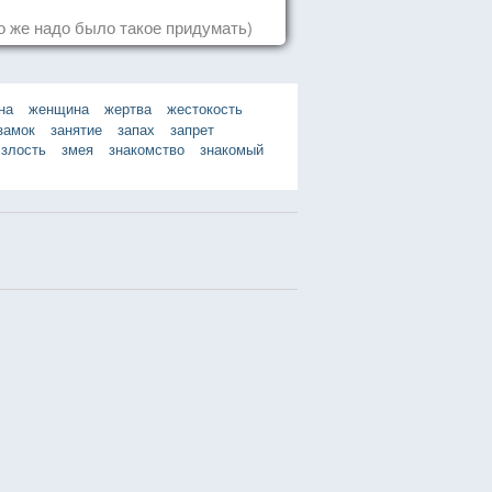
о же надо было такое придумать)
на
женщина
жертва
жестокость
замок
занятие
запах
запрет
злость
змея
знакомство
знакомый