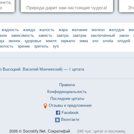
рнета,
о
Природа дарит нам настоящие чудеса!
Эт
ся,
жадность
жажда
жалость
жара
желание
железо
желудок
же
нное
зависимость
зависть
завтра
завтрак
заключённый
закон
зда
звонок
здоровье
земля
зеркало
зима
зло
злоба
злодей
релость
зрение
зритель
зуб
 Высоцкий. Василий Мончинский) — 1 цитата
Правила
Конфиденциальность
Последние цитаты
Отзывы и предложения
Facebook
Вконтакте
2026 © Socratify.Net, Сократифай
245 тыс. цитат и пословиц