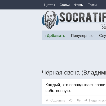
Цитаты
Статьи
Факты
Тесты
+Добавить
Популярные
Слу
Чёрная свеча (Владим
Каждый, кто оправдывает проли
собственную.
Сохранить
Поделитьс