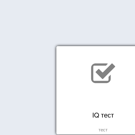
IQ тест
тест