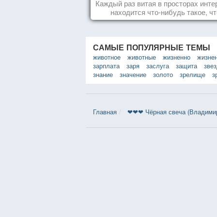
Каждый раз витая в просторах инте
находится что-нибудь такое, чт
заставляет улыбнуться, удивить
восхититься...
САМЫЕ ПОПУЛЯРНЫЕ ТЕМЫ
животное
животные
жизненно
жизне
зарплата
заря
заслуга
защита
зве
знание
значение
золото
зрелище
з
Главная
❤❤❤ Чёрная свеча (Владимир