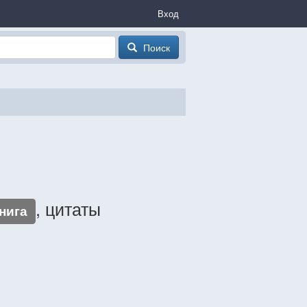
Вход
Поиск
, цитаты
нига