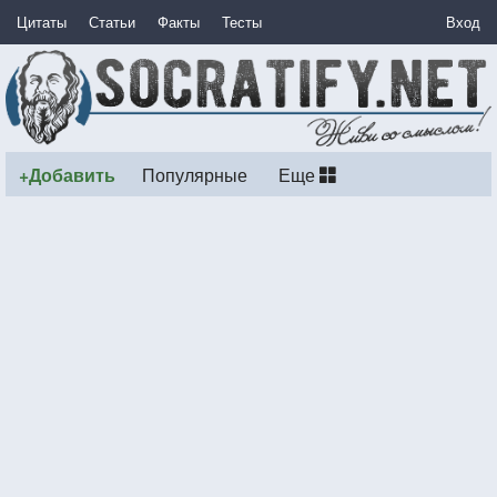
Цитаты
Статьи
Факты
Тесты
Вход
+Добавить
Популярные
Еще