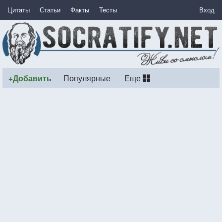
Цитаты
Статьи
Факты
Тесты
Вход
+Добавить
Популярные
Еще