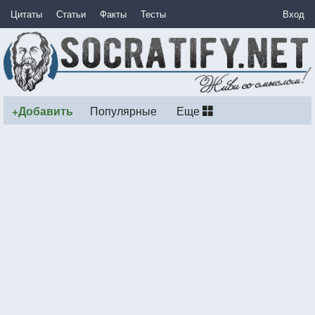
Цитаты
Статьи
Факты
Тесты
Вход
+Добавить
Популярные
Еще