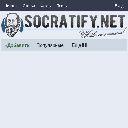
Цитаты
Статьи
Факты
Тесты
Вход
+Добавить
Популярные
Еще