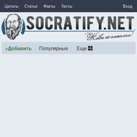
Цитаты
Статьи
Факты
Тесты
Вход
+Добавить
Популярные
Еще