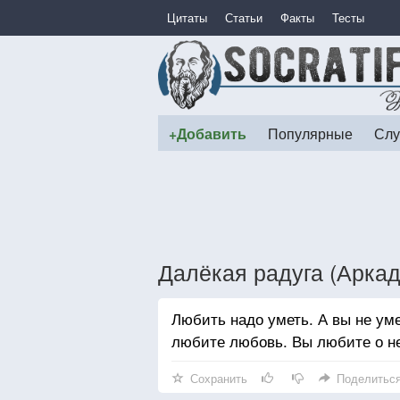
Цитаты
Статьи
Факты
Тесты
+Добавить
Популярные
Слу
Далёкая радуга (Аркад
Любить надо уметь. А вы не ум
любите любовь. Вы любите о н
Сохранить
Поделитьс