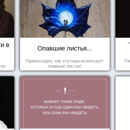
и в
Опавшие листья...
Превосходно, как эта пара использует
Го
тво
опавшие листья!