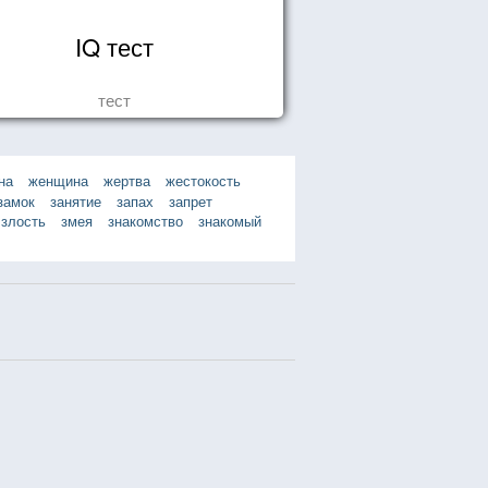
IQ тест
тест
на
женщина
жертва
жестокость
замок
занятие
запах
запрет
злость
змея
знакомство
знакомый