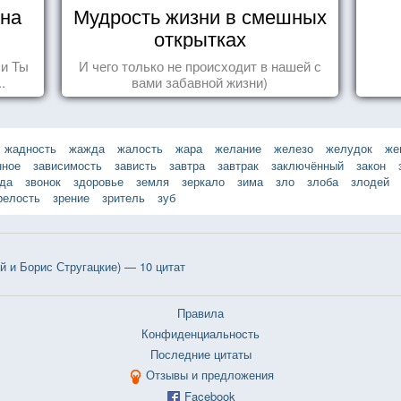
ина
Мудрость жизни в смешных
открытках
 и Ты
И чего только не происходит в нашей с
.
вами забавной жизни)
жадность
жажда
жалость
жара
желание
железо
желудок
же
нное
зависимость
зависть
завтра
завтрак
заключённый
закон
зда
звонок
здоровье
земля
зеркало
зима
зло
злоба
злодей
релость
зрение
зритель
зуб
 и Борис Стругацкие) — 10 цитат
Правила
Конфиденциальность
Последние цитаты
Отзывы и предложения
Facebook