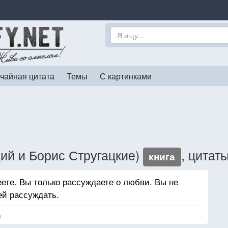
чайная цитата
Темы
С картинками
ий и Борис Стругацкие)
, цитат
книга
еете. Вы только рассуждаете о любви. Вы не
ей рассуждать.
я