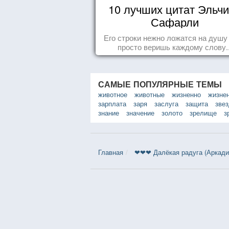
10 лучших цитат Эльч
Сафарли
Его строки нежно ложатся на душу
просто веришь каждому слову..
САМЫЕ ПОПУЛЯРНЫЕ ТЕМЫ
животное
животные
жизненно
жизне
зарплата
заря
заслуга
защита
зве
знание
значение
золото
зрелище
з
Главная
❤❤❤ Далёкая радуга (Аркадий