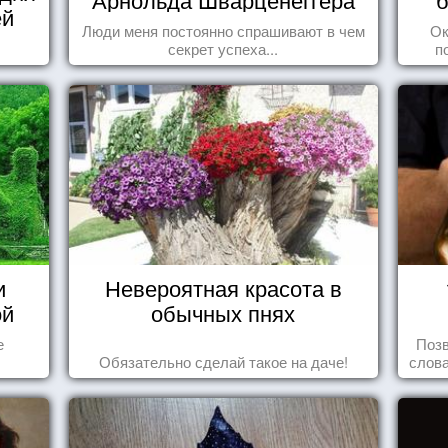
ей
Люди меня постоянно спрашивают в чем
Ок
секрет успеха...
п
и
Невероятная красота в
ой
обычных пнях
е
Позв
Обязательно сделай такое на даче!
слова
влеч