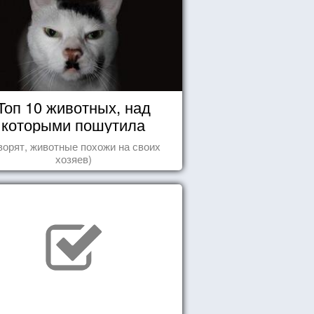
Топ 10 животных, над
которыми пошутила
природа
ворят, животные похожи на своих
хозяев)