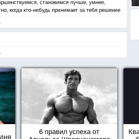
ершенствуемся, становимся лучше, умнее,
тно, когда кто-нибудь принимает за тебя решение
я
я
6 правил успеха от
Ква
 дня
Арнольда Шварценеггера
б