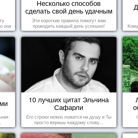
Несколько способов
в
Д
сделать свой день удачным
ту
Эти короткие правила помогут вам
то она
проводить каждый день успешно!
Кому
10 лучших цитат Эльчина
ями
Сафарли
о
ьная
Его строки нежно ложатся на душу и Ты
.
просто веришь каждому слову...