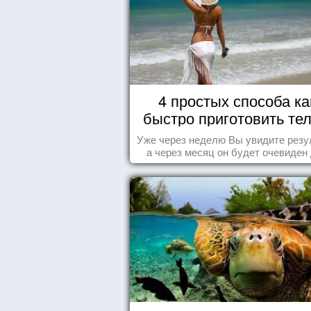
4 простых способа ка
быстро приготовить тел
морю
Уже через неделю Вы увидите резу
а через месяц он будет очевиден
всех!