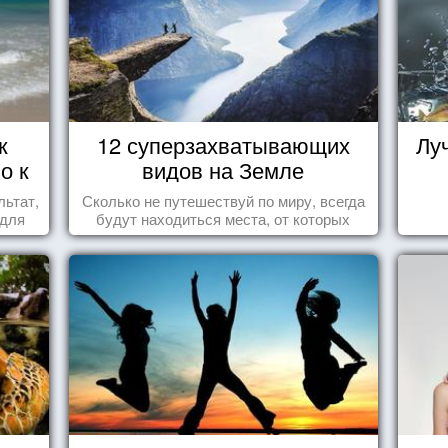
к
12 суперзахватывающих
Лу
о к
видов на Земле
льтат,
Сколько не путешествуй по миру, всегда
 для
будут находиться места, от которых
перехватывает дух и кружится голова...