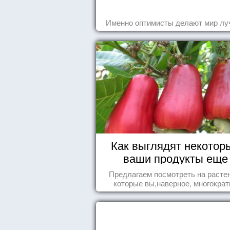
Именно оптимисты делают мир лу
Как выглядят некотор
ваши продукты еще
живыми?
Предлагаем посмотреть на расте
которые вы,наверное, многократ
видели , но никогда не представл
себе, что употребляете их в пищ