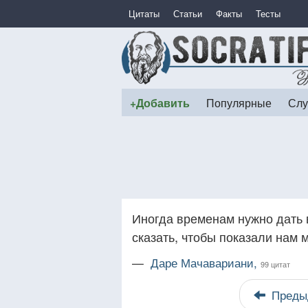
Цитаты
Статьи
Факты
Тесты
+Добавить
Популярные
Слу
Иногда временам нужно дать в
сказать, чтобы показали нам 
—
Даре Мачавариани,
99 цитат
Преды