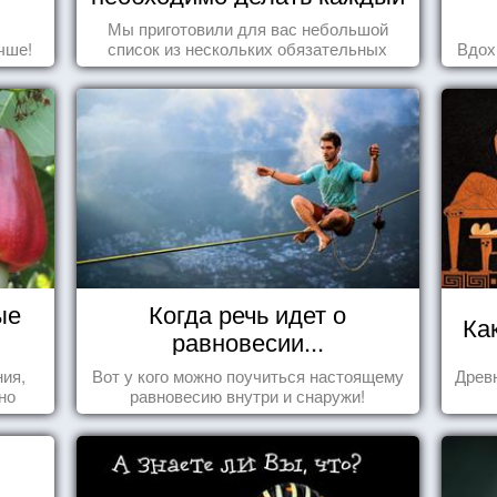
день
Мы приготовили для вас небольшой
чше!
список из нескольких обязательных
Вдох
вещей, которые должны стать частью
вашего дня.
ые
Когда речь идет о
Ка
равновесии...
ния,
Вот у кого можно поучиться настоящему
Древн
но
равновесию внутри и снаружи!
яли
у.