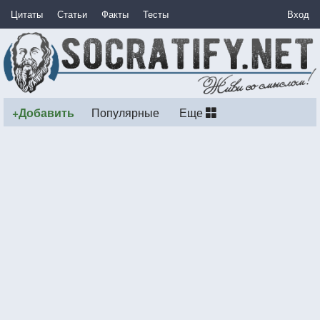
Цитаты
Статьи
Факты
Тесты
Вход
+Добавить
Популярные
Еще