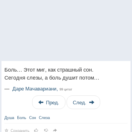
Боль… Этот миг, как страшный сон.
Сегодня слезы, а боль душит потом…
—
Даре Мачавариани,
99 цитат
Пред.
След.
Душа
Боль
Сон
Слеза
Сохранить