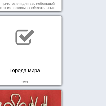
день
 приготовили для вас небольшой
исок из нескольких обязательных
ей, которые должны стать частью
вашего дня.
Города мира
тест