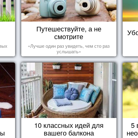
Путешествуйте, а не
Убо
смотрите
овых
«Лучше один раз увидеть, чем сто раз
услышать»
10 классных идей для
5 
ды
вашего балкона
нео