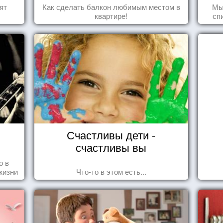
ят
Как сделать балкон любимым местом в
Мы
квартире!
сп
вещ
Счастливы дети -
счастливы вы
о в
жизни
Что-то в этом есть...