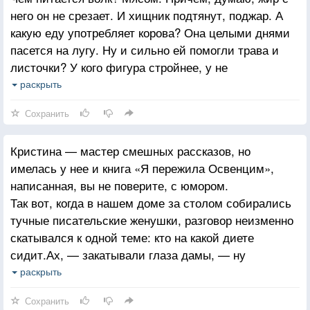
него он не срезает. И хищник подтянут, поджар. А
какую еду употребляет корова? Она целыми днями
пасется на лугу. Ну и сильно ей помогли трава и
листочки? У кого фигура стройнее, у не
отказывающего себе в бифштексе тар-тар волка
раскрыть
или у коровы, лопающей подорожник? Вывод: надо
Сохранить
есть котлеты, а не укроп!
Кристина — мастер смешных рассказов, но
имелась у нее и книга «Я пережила Освенцим»,
написанная, вы не поверите, с юмором.
Так вот, когда в нашем доме за столом собирались
тучные писательские женушки, разговор неизменно
скатывался к одной теме: кто на какой диете
сидит.Ах, — закатывали глаза дамы, — ну
ничегошеньки не едим! А результата нет!
раскрыть
— В нашем бараке* тучных не было. Жри меньше,
Сохранить
должно помочь!