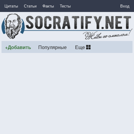
Цитаты
Статьи
Факты
Тесты
Вход
+Добавить
Популярные
Еще