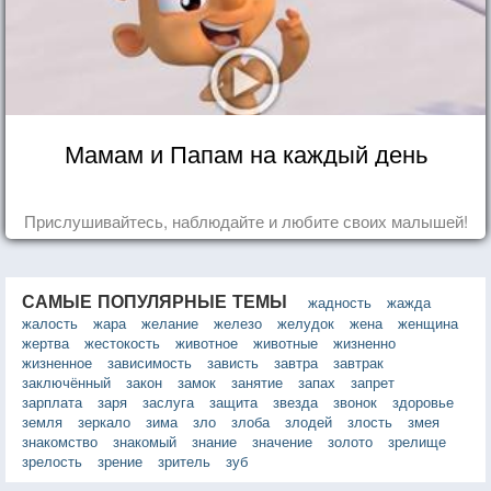
Мамам и Папам на каждый день
Прислушивайтесь, наблюдайте и любите своих малышей!
САМЫЕ ПОПУЛЯРНЫЕ ТЕМЫ
жадность
жажда
жалость
жара
желание
железо
желудок
жена
женщина
жертва
жестокость
животное
животные
жизненно
жизненное
зависимость
зависть
завтра
завтрак
заключённый
закон
замок
занятие
запах
запрет
зарплата
заря
заслуга
защита
звезда
звонок
здоровье
земля
зеркало
зима
зло
злоба
злодей
злость
змея
знакомство
знакомый
знание
значение
золото
зрелище
зрелость
зрение
зритель
зуб