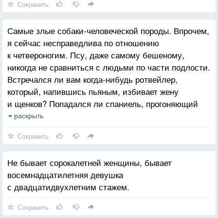
Сохранить
Самые злые собаки-человеческой породы. Впрочем,
я сейчас несправедлива по отношению
к четвероногим. Псу, даже самому бешеному,
никогда не сравниться с людьми по части подлости.
Встречался ли вам когда-нибудь ротвейлер,
который, напившись пьяным, избивает жену
и щенков? Попадался ли спаниель, прогоняющий
из дома свою бабушку, потому что та от старости
раскрыть
выжила из ума? Может, сталкивались с догом,
Сохранить
который постоянно врет хозяевам? То-то и оно!
На некоторые «замечательные» поступки способен
Не бывает сорокалетней женщины, бывает
лишь человек.
восемнадцатилетняя девушка
с двадцатидвухлетним стажем.
Сохранить