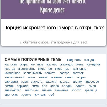
Порция искрометного юмора в открытках
Любители юмора, эта подборка для вас!
САМЫЕ ПОПУЛЯРНЫЕ ТЕМЫ
жадность
жажда
жалость
жара
желание
железо
желудок
жена
женщина
жертва
жестокость
животное
животные
жизненно
жизненное
зависимость
зависть
завтра
завтрак
заключённый
закон
замок
занятие
запах
запрет
зарплата
заря
заслуга
защита
звезда
звонок
здоровье
земля
зеркало
зима
зло
злоба
злодей
злость
змея
знакомство
знакомый
знание
значение
золото
зрелище
зрелость
зрение
зритель
зуб