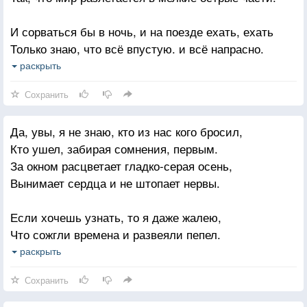
И сорваться бы в ночь, и на поезде ехать, ехать
Только знаю, что всё впустую. и всё напрасно.
А над прожитым счастьем, к счастью, время не
раскрыть
властно.
Сохранить
Расстояния? что? для меня они не помеха.
Да, увы, я не знаю, кто из нас кого бросил,
Мне бесцельно смотреть в окно в цвете ля-минора,
Кто ушел, забирая сомнения, первым.
А тебе песни старых крыш набирать на спицы.
За окном расцветает гладко-серая осень,
Знаю точно, тебе ведь сейчас не спится.
Вынимает сердца и не штопает нервы.
Да и небо у нас одно, только разные точки обзора.
Если хочешь узнать, то я даже жалею,
Что сожгли времена и развеяли пепел.
Наша общая ложь — мы укроемся ею,
раскрыть
Если ты еще новую, правда, не встретил.
Сохранить
Если будешь жалеть, как и я, вечерами,