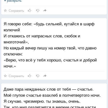
Проходил. только уверена, что
раскрыть
Далеко не каждый смог бы себе собрать
Сохранить
Хоть немного сил, чтобы не подойти.
Я говорю себе: «будь сильней, кутайся в шарф
Не обнять. не выдать самого этого лживого
колючий
«Как дела?». не подавать им обоим
И откажись от напрасных слов, скобок и
Ни капли вида, что ты минуту назад
многоточий»,
Чуть не умерла.
Но каждый вечер пишу на номер твой, что давно
отключен:
«Верю, что всё у тебя хорошо, счастья и доброй
ночи.»
Сохранить
Даже пара нежданных слов от тебя — счастье.
Моё глупое счастье взахлеб в полчетвертого ночи.
Я скучаю. чрезмерно. ты знаешь, очень.
Так, что мир разлетается в мелкие острые части.