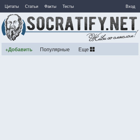
Цитаты
Статьи
Факты
Тесты
Вход
+Добавить
Популярные
Еще