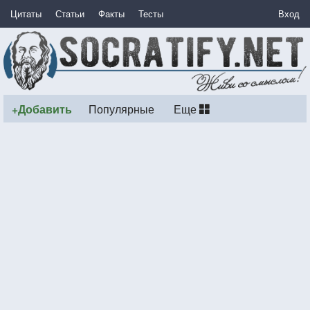
Цитаты
Статьи
Факты
Тесты
Вход
+Добавить
Популярные
Еще