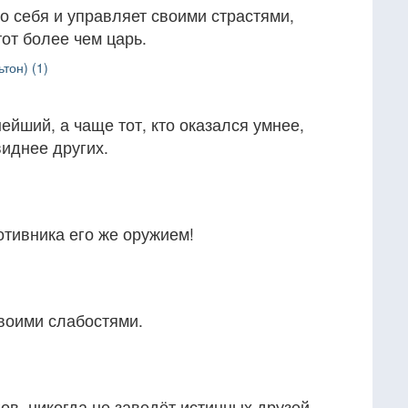
го себя и управляет своими страстями,
от более чем царь.
тон) (1)
ейший, а чаще тот, кто оказался умнее,
иднее других.
отивника его же оружием!
своими слабостями.
гов, никогда не заведёт истинных друзей.