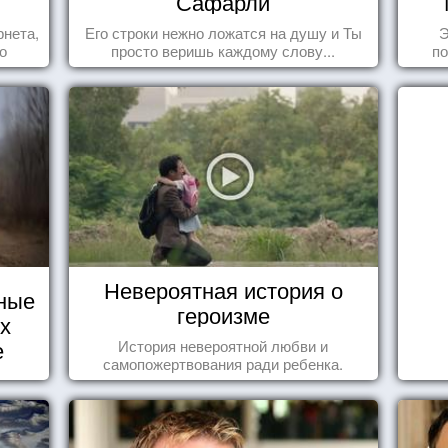
Сафарли
рнета,
Его строки нежно ложатся на душу и Ты
Э
о
просто веришь каждому слову...
по
ся,
Невероятная история о
ные
героизме
их
е
История невероятной любви и
самопожертвования ради ребенка.