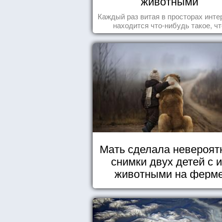
животными
Каждый раз витая в просторах инте
находится что-нибудь такое, чт
заставляет улыбнуться, удивить
восхититься...
Мать сделала невероят
снимки двух детей с 
животными на ферм