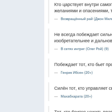
Кто царствует внутри само
желаниями и опасениями, т
Возвращённый рай (Джон Миль
Не всегда побеждает сильн
изобретательнее и дальнов
В сетях интриг (Олег Рой) (9)
Побеждает тот, кто бьет пр
Генрик Ибсен (20+)
Силён тот, кто управляет 
Махабхарата (20+)
Тот, кто боится нажить вра