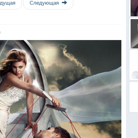
дущая
Следующая
я