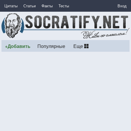
Цитаты
Статьи
Факты
Тесты
Вход
+Добавить
Популярные
Еще