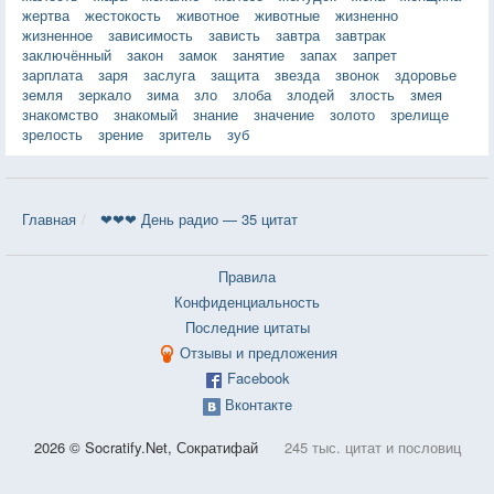
жертва
жестокость
животное
животные
жизненно
жизненное
зависимость
зависть
завтра
завтрак
заключённый
закон
замок
занятие
запах
запрет
зарплата
заря
заслуга
защита
звезда
звонок
здоровье
земля
зеркало
зима
зло
злоба
злодей
злость
змея
знакомство
знакомый
знание
значение
золото
зрелище
зрелость
зрение
зритель
зуб
Главная
❤❤❤ День радио — 35 цитат
Правила
Конфиденциальность
Последние цитаты
Отзывы и предложения
Facebook
Вконтакте
2026 © Socratify.Net, Сократифай
245 тыс. цитат и пословиц