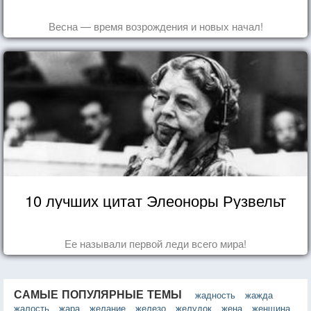
Весна — время возрождения и новых начал!
10 лучших цитат Элеоноры Рузвельт
Ее называли первой леди всего мира!
САМЫЕ ПОПУЛЯРНЫЕ ТЕМЫ
жадность
жажда
жалость
жара
желание
железо
желудок
жена
женщина