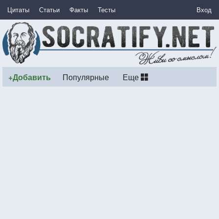
Цитаты
Статьи
Факты
Тесты
Вход
+Добавить
Популярные
Еще