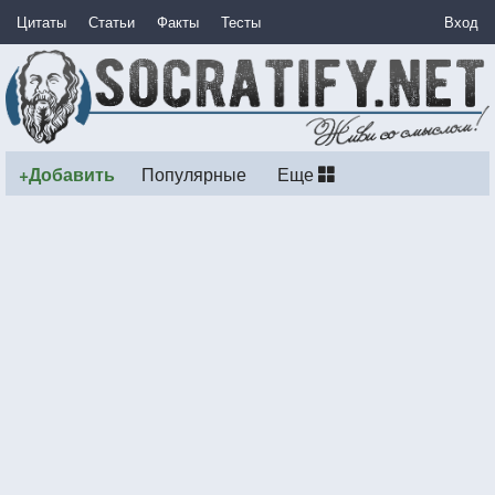
Цитаты
Статьи
Факты
Тесты
Вход
+Добавить
Популярные
Еще