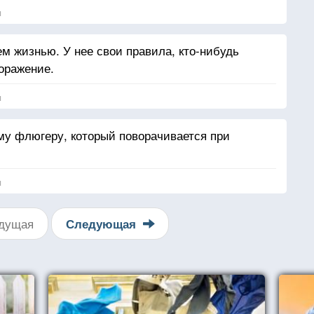
я
ем жизнью. У нее свои правила, кто-нибудь
оражение.
я
му флюгеру, который поворачивается при
я
дущая
Следующая