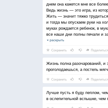
днем она кажется мне все боле
Ведь жизнь — это игра, из кото
Жить — значит тяжко трудиться 
и тогда мы опускаем руки на х
муках рождается ребенок, в мук
все наши дни полны печали и за
смерти неохотно, спотыкаясь, п
раскрыть
А ведь смерть добрая. Только 
Сохранить
Поделитьс
ненавидим смерть. Это очень с
Жизнь полна разочарований, и э
проголодаешься, а постель мягч
Сохранить
Поделитьс
Лучше пусть я буду пеплом, че
в ослепительной вспышке, чем 