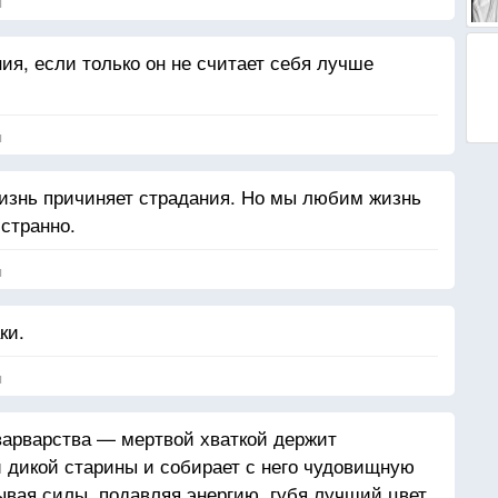
я
ия, если только он не считает себя лучше
я
жизнь причиняет страдания. Но мы любим жизнь
странно.
я
ки.
я
варварства — мертвой хваткой держит
и дикой старины и собирает с него чудовищную
ывая силы, подавляя энергию, губя лучший цвет