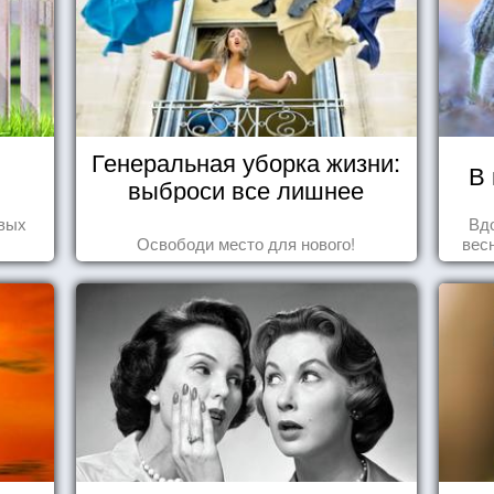
Генеральная уборка жизни:
В 
выброси все лишнее
овых
Вд
Освободи место для нового!
вес