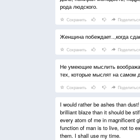
рода людского.
Сохранить
Поделитьс
Женщина побеждает..,когда сдае
Сохранить
Поделитьс
Не умеющие мыслить воображаю
тех, которые мыслят на самом д
Сохранить
Поделитьс
I would rather be ashes than dust!
brilliant blaze than it should be st
every atom of me in magnificent g
function of man is to live, not to e
them. I shall use my time.