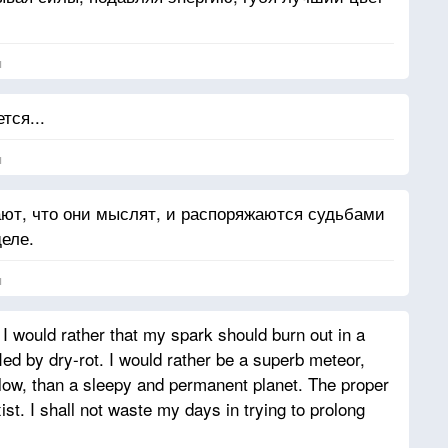
я
тся...
я
т, что они мыслят, и распоряжаются судьбами
еле.
я
 I would rather that my spark should burn out in a
ifled by dry-rot. I would rather be a superb meteor,
low, than a sleepy and permanent planet. The proper
xist. I shall not waste my days in trying to prolong