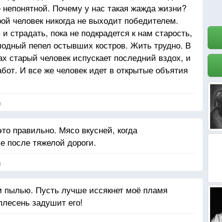
е непонятной. Почему у нас такая жажда жизни?
рой человек никогда не выходит победителем.
и страдать, пока не подкрадется к нам старость,
олодный пепел остывших костров. Жить трудно. В
ах старый человек испускает последний вздох, и
бот. И все же человек идет в открытые объятия
адая; оглядываясь назад, борясь до последнего.
жизнь причиняет страдания. Но мы любим жизнь и
я
транно!
то правильно. Мясо вкусней, когда
е после тяжелой дороги.
я
м пылью. Пусть лучше иссякнет моё пламя
плесень задушит его!