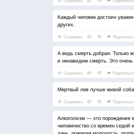
Сохранить
Поделитьс
Каждый человек достоин уважен
других.
Сохранить
Поделитьс
А ведь смерть добрая. Только 
и ненавидим смерть. Это очень 
Сохранить
Поделитьс
Мертвый лев лучше живой соба
Сохранить
Поделитьс
Алкоголизм — это порождение 
человечество со времен седой 
дань, пожирая молодость, подр