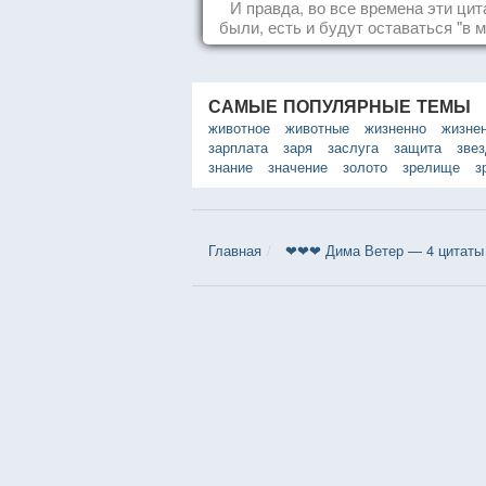
И правда, во все времена эти ци
были, есть и будут оставаться "в м
САМЫЕ ПОПУЛЯРНЫЕ ТЕМЫ
животное
животные
жизненно
жизне
зарплата
заря
заслуга
защита
зве
знание
значение
золото
зрелище
з
Главная
❤❤❤ Дима Ветер — 4 цитаты