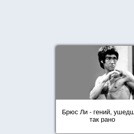
Брюс Ли - гений, ушед
так рано