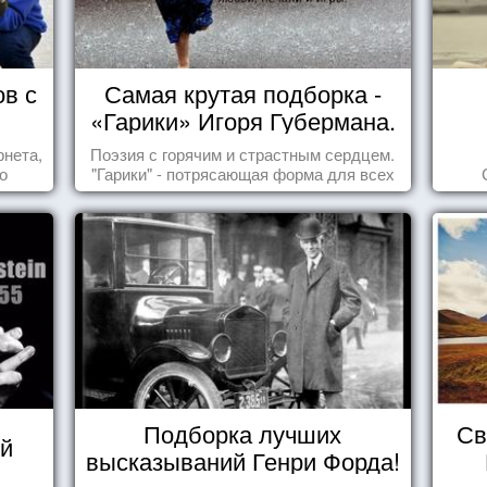
ов с
Самая крутая подборка -
«Гарики» Игоря Губермана.
Читайте, получайте
рнета,
Поэзия с горячим и страстным сердцем.
удовольствие!
о
"Гарики" - потрясающая форма для всех
ся,
случаев жизни.
Подборка лучших
Св
й
высказываний Генри Форда!