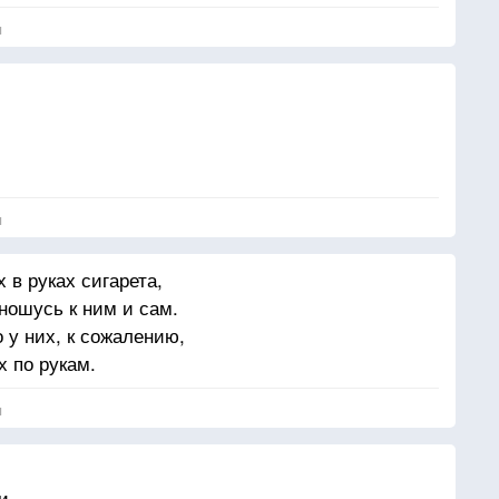
я
я
 в руках сигарета,
тношусь к ним и сам.
о у них, к сожалению,
х по рукам.
я
и.