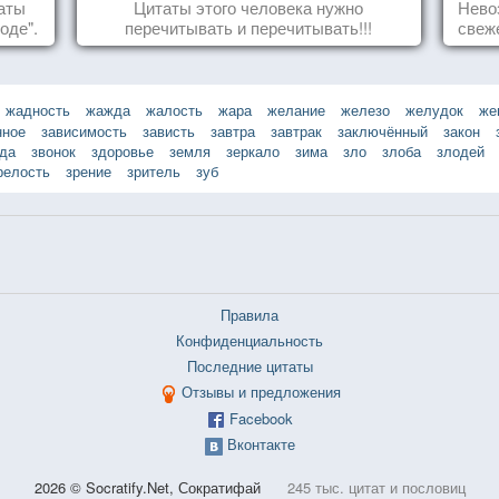
таты
Цитаты этого человека нужно
Нево
оде".
перечитывать и перечитывать!!!
свеж
жадность
жажда
жалость
жара
желание
железо
желудок
же
нное
зависимость
зависть
завтра
завтрак
заключённый
закон
зда
звонок
здоровье
земля
зеркало
зима
зло
злоба
злодей
релость
зрение
зритель
зуб
Правила
Конфиденциальность
Последние цитаты
Отзывы и предложения
Facebook
Вконтакте
2026 © Socratify.Net, Сократифай
245 тыс. цитат и пословиц