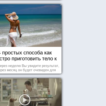
4 простых способа как
стро приготовить тело к
морю
ерез неделю Вы увидите результат,
ерез месяц он будет очевиден для
всех!