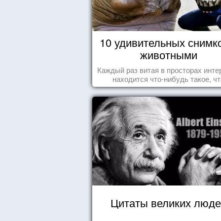
10 удивительных снимк
животными
Каждый раз витая в просторах инте
находится что-нибудь такое, чт
заставляет улыбнуться, удивить
восхититься...
Цитаты великих люде