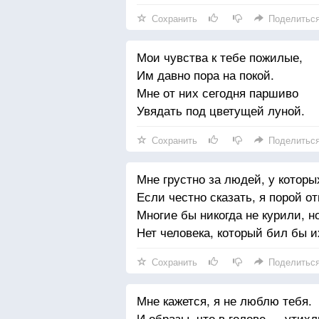
Сохранить
Поделитьс
Мои чувства к тебе пожилые,
Им давно пора на покой.
Мне от них сегодня паршиво
Увядать под цветущей луной.
Сохранить
Поделитьс
Мне грустно за людей, у которых
Если честно сказать, я порой о
Многие бы никогда не курили, н
Нет человека, который бил бы и
Сохранить
Поделитьс
Мне кажется, я не люблю тебя.
И образы, что в голове — утихл