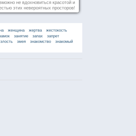
зможно не вдохновиться красотой и
естью этих невероятных просторов!
на
женщина
жертва
жестокость
замок
занятие
запах
запрет
злость
змея
знакомство
знакомый