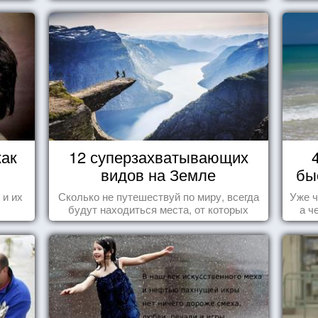
как
12 суперзахватывающих
видов на Земле
бы
 и их
Сколько не путешествуй по миру, всегда
Уже ч
будут находиться места, от которых
а ч
перехватывает дух и кружится голова...