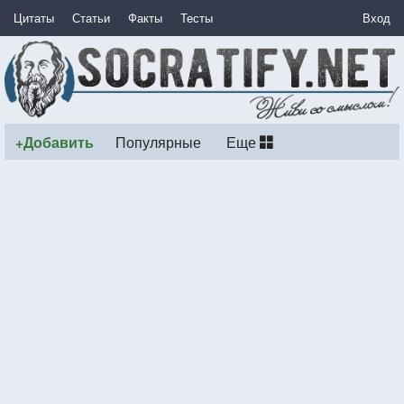
Цитаты
Статьи
Факты
Тесты
Вход
+Добавить
Популярные
Еще