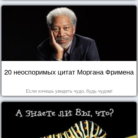
20 неоспоримых цитат Моргана Фримена
Если хочешь увидеть чудо, будь чудом!