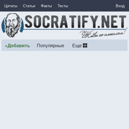
Цитаты
Статьи
Факты
Тесты
Вход
+Добавить
Популярные
Еще