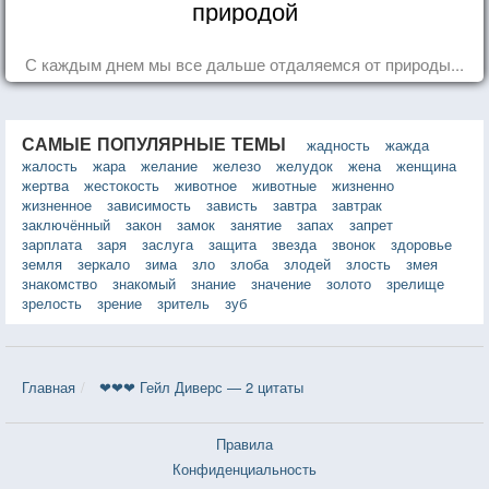
природой
С каждым днем мы все дальше отдаляемся от природы...
САМЫЕ ПОПУЛЯРНЫЕ ТЕМЫ
жадность
жажда
жалость
жара
желание
железо
желудок
жена
женщина
жертва
жестокость
животное
животные
жизненно
жизненное
зависимость
зависть
завтра
завтрак
заключённый
закон
замок
занятие
запах
запрет
зарплата
заря
заслуга
защита
звезда
звонок
здоровье
земля
зеркало
зима
зло
злоба
злодей
злость
змея
знакомство
знакомый
знание
значение
золото
зрелище
зрелость
зрение
зритель
зуб
Главная
❤❤❤ Гейл Диверс — 2 цитаты
Правила
Конфиденциальность