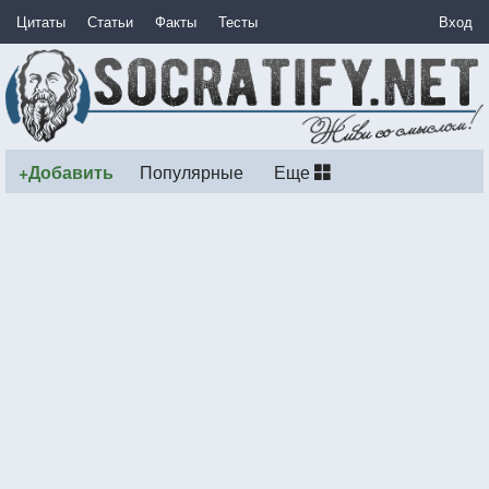
Цитаты
Статьи
Факты
Тесты
Вход
+Добавить
Популярные
Еще