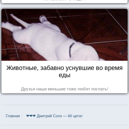
Животные, забавно уснувшие во время
еды
Друзья наши меньшие тоже любят поспать!
Главная
❤❤❤ Дмитрий Соло — 60 цитат