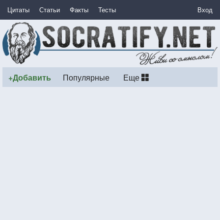
Цитаты
Статьи
Факты
Тесты
Вход
+Добавить
Популярные
Еще