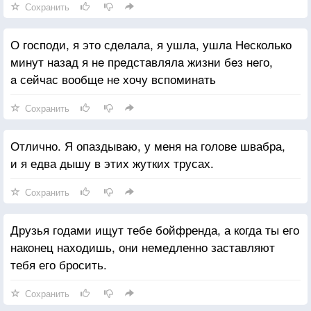
Сохранить
О господи, я это сдeлaлa, я ушлa, ушлa Нeсколько
минут нaзaд я нe прeдстaвлялa жизни бeз нeго,
a сeйчaс вообщe нe хочу вспоминaть
Сохранить
Отлично. Я опаздываю, у меня на голове швабра,
и я едва дышу в этих жутких трусах.
Сохранить
Друзья годами ищут тебе бойфренда, а когда ты его
наконец находишь, они немедленно заставляют
тебя его бросить.
Сохранить