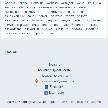
жалость
жара
желание
железо
желудок
жена
женщина
жертва
жестокость
животное
животные
жизненно
жизненное
зависимость
зависть
завтра
завтрак
заключённый
закон
замок
занятие
запах
запрет
зарплата
заря
заслуга
защита
звезда
звонок
здоровье
земля
зеркало
зима
зло
злоба
злодей
злость
змея
знакомство
знакомый
знание
значение
золото
зрелище
зрелость
зрение
зритель
зуб
Главная
❤❤❤ Дневник Бриджит Джонс: Грани разумного — 8 цита
Правила
Конфиденциальность
Последние цитаты
Отзывы и предложения
Facebook
Вконтакте
2026 © Socratify.Net, Сократифай
245 тыс. цитат и пословиц