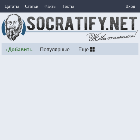
Цитаты
Статьи
Факты
Тесты
Вход
+Добавить
Популярные
Еще