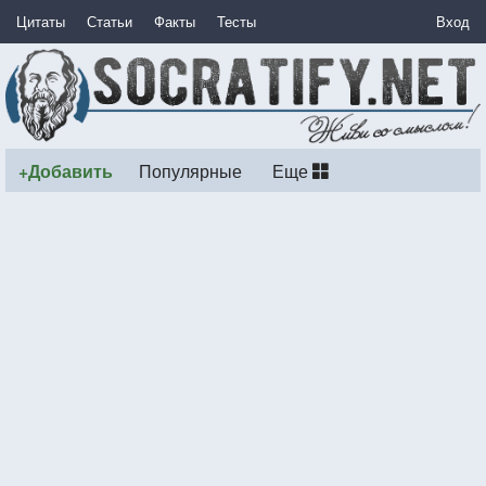
Цитаты
Статьи
Факты
Тесты
Вход
+Добавить
Популярные
Еще