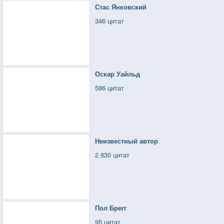
Стас Янковский
346 цитат
Оскар Уайльд
586 цитат
Неизвестный автор
2 830 цитат
Пол Брегг
95 цитат