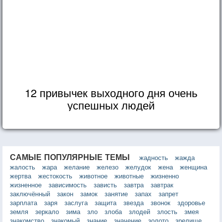
12 привычек выходного дня очень
успешных людей
САМЫЕ ПОПУЛЯРНЫЕ ТЕМЫ
жадность
жажда
жалость
жара
желание
железо
желудок
жена
женщина
жертва
жестокость
животное
животные
жизненно
жизненное
зависимость
зависть
завтра
завтрак
заключённый
закон
замок
занятие
запах
запрет
зарплата
заря
заслуга
защита
звезда
звонок
здоровье
земля
зеркало
зима
зло
злоба
злодей
злость
змея
знакомство
знакомый
знание
значение
золото
зрелище