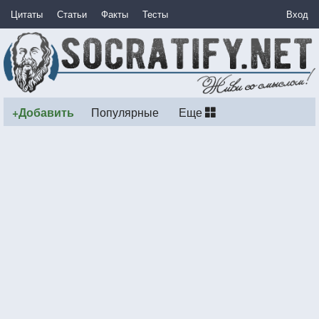
Цитаты
Статьи
Факты
Тесты
Вход
+Добавить
Популярные
Еще