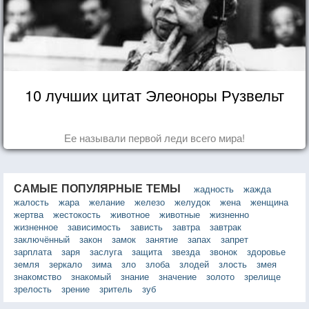
10 лучших цитат Элеоноры Рузвельт
Ее называли первой леди всего мира!
САМЫЕ ПОПУЛЯРНЫЕ ТЕМЫ
жадность
жажда
жалость
жара
желание
железо
желудок
жена
женщина
жертва
жестокость
животное
животные
жизненно
жизненное
зависимость
зависть
завтра
завтрак
заключённый
закон
замок
занятие
запах
запрет
зарплата
заря
заслуга
защита
звезда
звонок
здоровье
земля
зеркало
зима
зло
злоба
злодей
злость
змея
знакомство
знакомый
знание
значение
золото
зрелище
зрелость
зрение
зритель
зуб