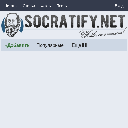
Цитаты
Статьи
Факты
Тесты
Вход
+Добавить
Популярные
Еще