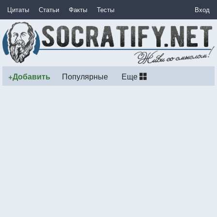
Цитаты
Статьи
Факты
Тесты
Вход
+Добавить
Популярные
Еще