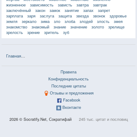
жизненное
зависимость
зависть
завтра
завтрак
заключённый
закон
замок
занятие
запах
запрет
зарплата
заря
заслуга
защита
звезда
звонок
здоровье
земля
зеркало
зима
зло
злоба
злодей
злость
змея
знакомство
знакомый
знание
значение
золото
зрелище
зрелость
зрение
зритель
зуб
Главная
❤❤❤ Дом, в котором горит свет (Эльчин Сафарли) — 3 ц
Правила
Конфиденциальность
Последние цитаты
Отзывы и предложения
Facebook
Вконтакте
2026 © Socratify.Net, Сократифай
245 тыс. цитат и пословиц