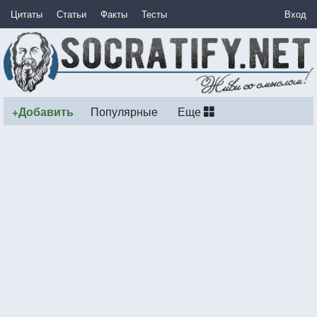
Цитаты
Статьи
Факты
Тесты
Вход
+Добавить
Популярные
Еще