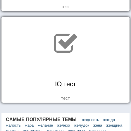
тест
IQ тест
тест
САМЫЕ ПОПУЛЯРНЫЕ ТЕМЫ
жадность
жажда
жалость
жара
желание
железо
желудок
жена
женщина
жертва
жестокость
животное
животные
жизненно