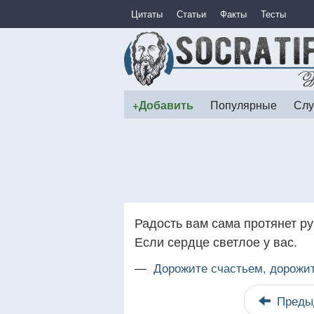
Цитаты
Статьи
Факты
Тесты
+Добавить
Популярные
Слу
Радость вам сама протянет ру
Если сердце светлое у вас.
—
Дорожите счастьем, дорожит
Преды