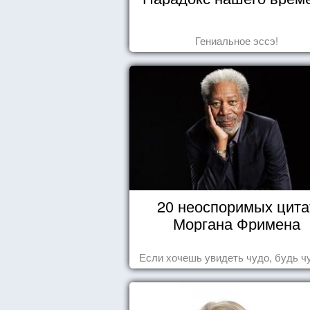
Гениальное эссэ!
20 неоспоримых цита
Моргана Фримена
Если хочешь увидеть чудо, будь ч