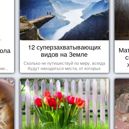
12 суперзахватывающих
Мат
кола
видов на Земле
с
Сколько не путешествуй по миру, всегда
и...
будут находиться места, от которых
перехватывает дух и кружится голова...