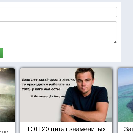
ТОП 20 цитат знаменитых
За
ени