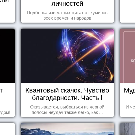
личностей
Подборка известных цитат от кумиров
всех времен и народов
т
Квантовый скачок. Чувство
Муд
благодарности. Часть I
Оказывается, выбраться из чёрной
И че
удом!
полосы неудач также легко, как ...