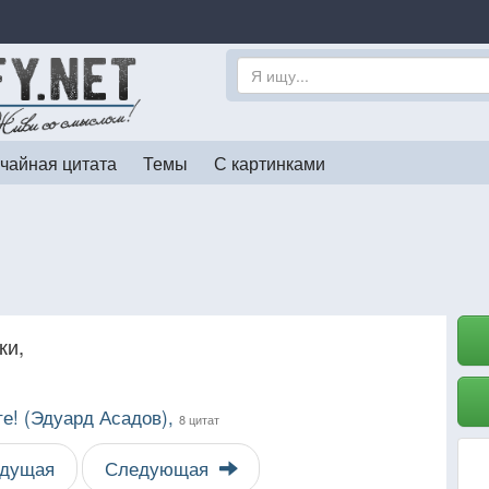
чайная цитата
Темы
С картинками
ки,
е! (Эдуард Асадов),
8 цитат
дущая
Следующая